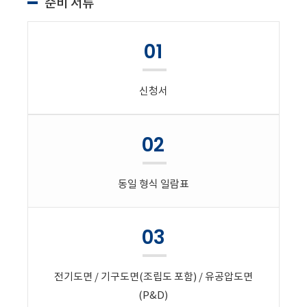
준비 서류
01
신청서
02
동일 형식 일람표
03
전기도면 / 기구도면(조립도 포함) / 유공압도면
(P&D)